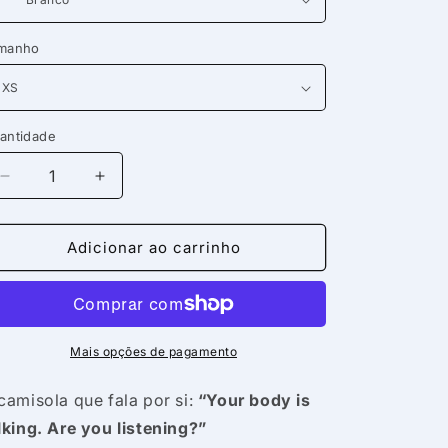
manho
antidade
antidade
Diminuir
Aumentar
a
a
quantidade
quantidade
de
de
Adicionar ao carrinho
Sweatshirt
Sweatshirt
Crewneck
Crewneck
“Your
“Your
body
body
is
is
Mais opções de pagamento
talking.
talking.
Are
Are
camisola que fala por si:
“Your body is
you
you
lking. Are you listening?”
listening?”
listening?”