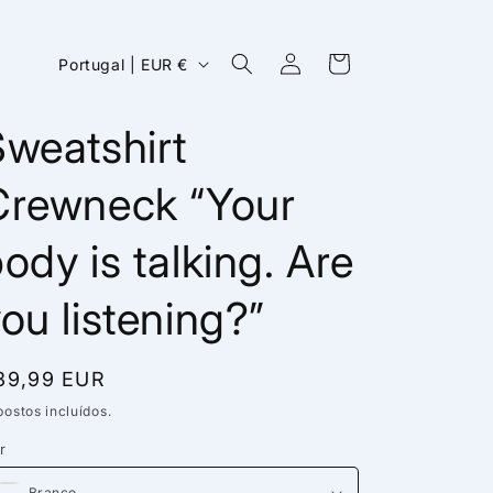
Iniciar
P
Carrinho
Portugal | EUR €
sessão
a
í
weatshirt
s
Crewneck “Your
/
r
ody is talking. Are
e
g
ou listening?”
i
ã
reço
39,99 EUR
o
ormal
ostos incluídos.
r