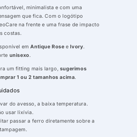
nfortável, minimalista e com uma
nsagem que fica. Com o logótipo
eoCare na frente e uma frase de impacto
s costas.
sponível em
Antique Rose
e
Ivory
.
orte
unisexo
.
ra um fitting mais largo,
sugerimos
mprar 1 ou 2 tamanhos acima
.
uidados
var do avesso, a baixa temperatura.
o usar lixívia.
itar passar a ferro diretamente sobre a
stampagem.