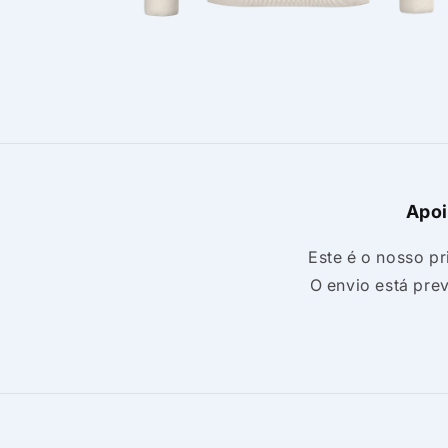
Abrir
conteúdo
multimédia
8
em
modal
Apoi
Este é o nosso p
O envio está pre