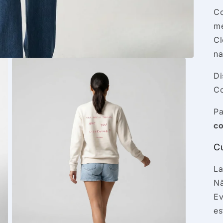
Co
me
Cl
na
Di
C
Pa
co
C
La
Nã
Ev
e