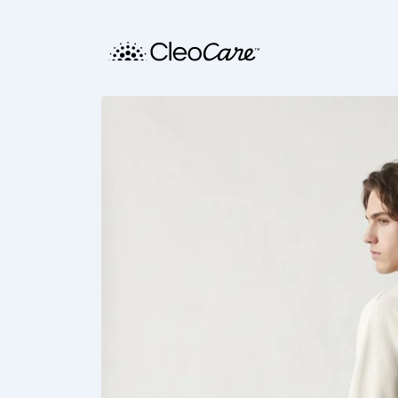
Saltar
para o
conteúdo
Saltar para
a
informação
do produto